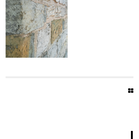
A
R
C
H
I
T
E
K
T
E
N
S
T
A
E
G
I
D
I
U
S
4
4