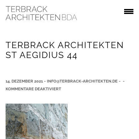
TERBRACK ARCHITEKTEN
ST AEGIDIUS 44
14. DEZEMBER 2021
-
INFO@TERBRACK-ARCHITEKTEN.DE
-
-
F
KOMMENTARE DEAKTIVIERT
Ü
R
T
E
R
B
R
A
C
K