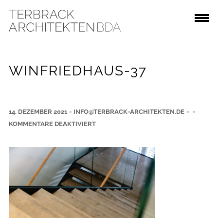
WINFRIEDHAUS-37
14. DEZEMBER 2021
-
INFO@TERBRACK-ARCHITEKTEN.DE
-
-
F
KOMMENTARE DEAKTIVIERT
Ü
R
W
I
N
F
R
I
E
D
H
A