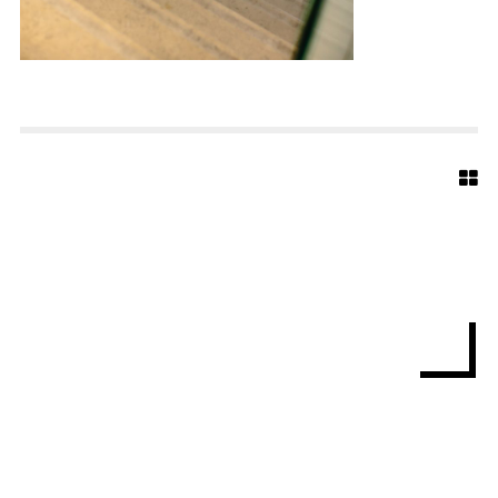
U
S
-
3
7