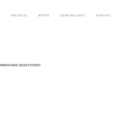
PROJEKTE
WERTE
GEMEINSCHAFT
KONTAKT
F
MMENTARE DEAKTIVIERT
Ü
R
W
I
N
F
R
I
E
D
H
A
U