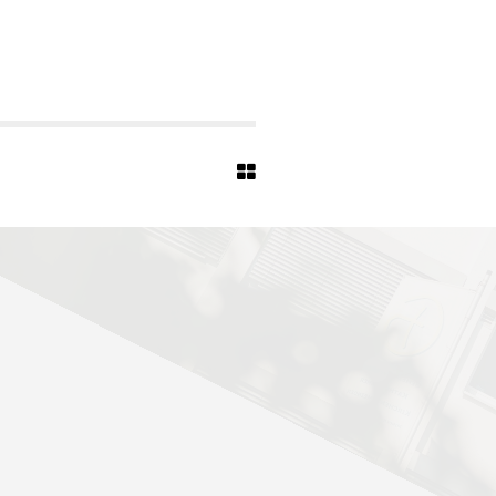
S
-
3
3