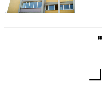
U
S
-
3
0