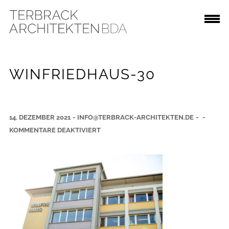
WINFRIEDHAUS-30
14. DEZEMBER 2021
-
INFO@TERBRACK-ARCHITEKTEN.DE
-
-
F
KOMMENTARE DEAKTIVIERT
Ü
R
W
I
N
F
R
I
E
D
H
A