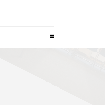
S
-
1
9