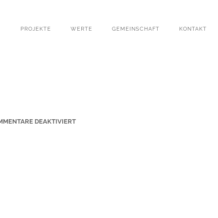
PROJEKTE
WERTE
GEMEINSCHAFT
KONTAKT
F
MMENTARE DEAKTIVIERT
Ü
R
W
I
N
F
R
I
E
D
H
A
U