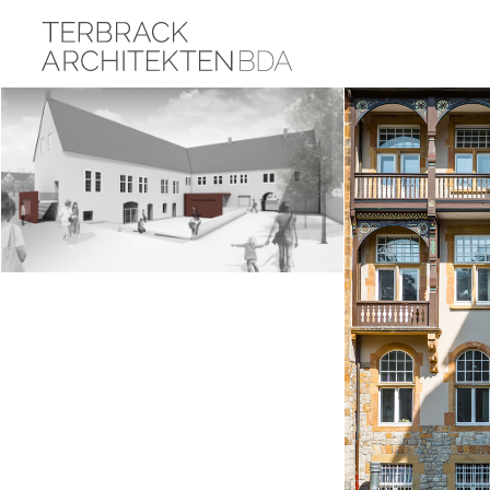
KOTZENBERGSCHER HOF – HORN-BAD
MEINBERG
Aktuelle Projekte
,
Bürogebäude
,
Denkmalpflege
,
Historische Gebäude